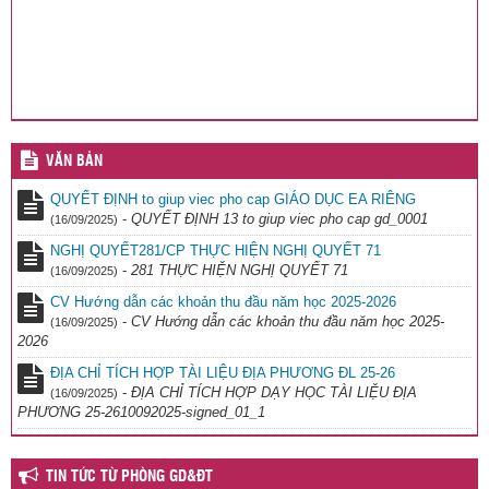
VĂN BẢN
QUYẾT ĐỊNH to giup viec pho cap GIÁO DỤC EA RIÊNG
-
QUYẾT ĐỊNH 13 to giup viec pho cap gd_0001
(16/09/2025)
NGHỊ QUYẾT281/CP THỰC HIỆN NGHỊ QUYẾT 71
-
281 THỰC HIỆN NGHỊ QUYẾT 71
(16/09/2025)
CV Hướng dẫn các khoản thu đầu năm học 2025-2026
-
CV Hướng dẫn các khoản thu đầu năm học 2025-
(16/09/2025)
2026
ĐỊA CHỈ TÍCH HỢP TÀI LIỆU ĐỊA PHƯƠNG ĐL 25-26
-
ĐỊA CHỈ TÍCH HỢP DẠY HỌC TÀI LIỆU ĐỊA
(16/09/2025)
PHƯƠNG 25-2610092025-signed_01_1
TIN TỨC TỪ PHÒNG GD&ĐT