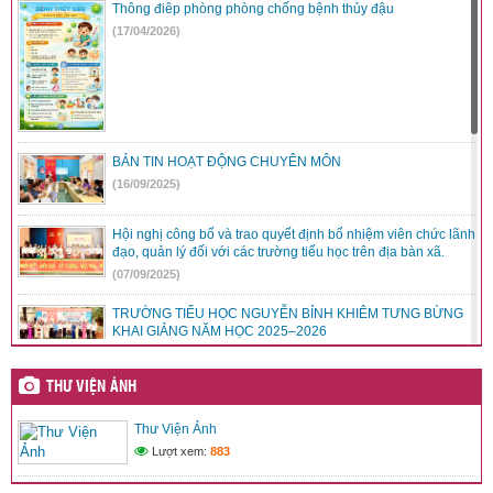
Thông điêp phòng phòng chống bệnh thủy đậu
Đăng ngày: 02/03/2024
(17/04/2026)
Hội thao truyền thống ngành GD-ĐT huyện M’Drắk năm 2023
Đăng ngày: 29/02/2024
Trao hơn 550 phần quà tặng trẻ em khó khăn tại huyện M’Drắk
Đăng ngày: 29/02/2024
Chào mừng Ngày nhà giáo Việt Nam 20-11 nắm 2023
BẢN TIN HOẠT ĐỘNG CHUYÊN MÔN
Đăng ngày: 20/11/2023
(16/09/2025)
Mua máy tính bàn Đà Nẵng chính hãng, giá cực tốt tại Sky
Computer
Đăng ngày: 02/03/2020
Hội nghị công bố và trao quyết định bổ nhiệm viên chức lãnh
đạo, quản lý đối với các trường tiểu học trên địa bàn xã.
Nghề điện lạnh có tương lai không? Ra trường làm gì
(07/09/2025)
Đăng ngày: 20/05/2018
Cách giặt thú nhồi bông bằng máy giặt tại nhà
TRƯỜNG TIỂU HỌC NGUYỄN BỈNH KHIÊM TƯNG BỪNG
KHAI GIẢNG NĂM HỌC 2025–2026
Đăng ngày: 27/11/2017
(07/09/2025)
Nước rửa tay khô và những thông tin bạn cần biết
Đăng ngày: 14/08/2017
THƯ VIỆN ẢNH
Trường Tiểu học Nguyễn Bỉnh Khiêm hưởng ứng phong trào
“Cùng Việt Nam tiến bước – 1 tỷ bước chân tiến vào kỷ
Bảo hiểm nhân thọ Sun Life
nguyên mới”
Thư Viện Ảnh
Đăng ngày: 27/07/2017
(20/08/2025)
Lượt xem:
883