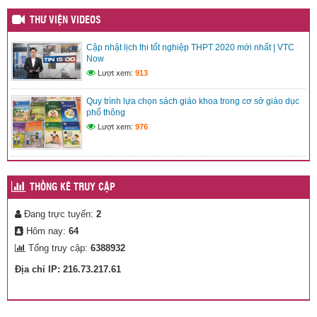
THƯ VIỆN VIDEOS
Cập nhật lịch thi tốt nghiệp THPT 2020 mới nhất | VTC
Chi bộ trường Tiểu học Nguyễn Bỉnh Khiêm tham dự Đại hội
Now
đại biểu Đảng bộ xã Ea Riêng lần thứ I, nhiệm kỳ 2025-2030
Lượt xem:
913
(20/08/2025)
Quy trình lựa chọn sách giáo khoa trong cơ sở giáo dục
HỘI THẢO GIỚI THIỆU, HƯỚNG DẪN SỬ DỤNG BỘ SÁCH
phổ thông
“GIÁO DỤC KĨ NĂNG SỐ – DÀNH CHO HỌC SINH TIỂU
HỌC”
Lượt xem:
976
(12/08/2025)
THỐNG KÊ TRUY CẬP
Đang trực tuyến:
2
Hôm nay:
64
Tổng truy cập:
6388932
Địa chỉ IP: 216.73.217.61