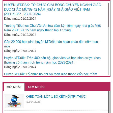
HUYỆN M’DRẮK: TỔ CHỨC GIẢI BÓNG CHUYỀN NGÀNH GIÁO
DỤC CHÀO MỪNG 42 NĂM NGÀY NHÀ GIÁO VIỆT NAM
(20/11/1982– 20/11/2024)
Đăng ngày: 01/12/2024
Trường Tiểu học Chu Văn An tọa đàm kỷ niệm ngày nhà giáo Việt
Nam 20-11 và 15 năm ngày thành lập Trường
Đăng ngày: 01/12/2024
Gần 20.000 học sinh huyện M’Drắk hân hoan chào đón năm học
mới
Đăng ngày: 07/09/2024
Huyện M’Drắk: Trên 400 cán bộ, giáo viên và học sinh được khen
thưởng có thành tích trong năm học 2023-2024
Đăng ngày: 07/09/2024
Huyện M’Drắk Tổ chức hội thi An toàn giao thông cấp học mầm
non cấp huyện năm học 2023-2024
Đăng ngày: 23/04/2024
MỚI NHẤT
XEM NHIỀU
Báo GD&TĐ kết nối mang niềm vui cho học trò nghèo hiếu học tại
Đắk Lắk
KHBD TOÁN LỚP 1 BỘ KẾT NỐI TRI THỨC
Đăng ngày: 29/03/2024
(22/04/2026)
Chuyên đề: Học tập và làm theo tư tưởng, phong cách Hồ Chí
Minh