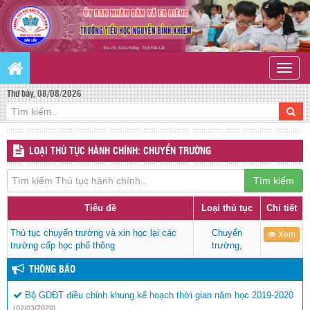
Toggle
naviga
Thứ bảy, 08/08/2026
LOẠI THỦ TỤC HÀNH CHÍNH: CHUYỂN TRƯỜNG
Tìm kiếm
Tiêu đề
Loại thủ tục
Chi tiết
Thủ tục chuyển trường và xin học lại các
Chuyển
Xem
trường cấp học phổ thông
trường
,
THÔNG BÁO
Bộ GDĐT điều chỉnh khung kế hoạch thời gian năm học 2019-2020
(02/03/2020)