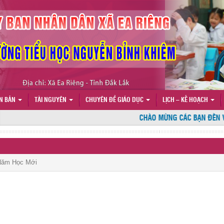
N BẢN
TÀI NGUYÊN
CHUYÊN ĐỀ GIÁO DỤC
LỊCH – KẾ HOẠCH
CHÀO MỪNG CÁC BẠN ĐẾN VỚI
Năm Học Mới