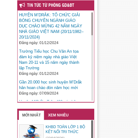
TIN TỨC TỪ PHÒNG GD&ĐT
HUYỆN M’DRẮK: TỔ CHỨC GIẢI
BÓNG CHUYỀN NGÀNH GIÁO
DỤC CHÀO MỪNG 42 NĂM NGÀY
NHÀ GIÁO VIỆT NAM (20/11/1982–
20/11/2024)
Đăng ngày: 01/12/2024
Trường Tiểu học Chu Văn An tọa
đàm kỷ niệm ngày nhà giáo Việt
Nam 20-11 và 15 năm ngày thành
lập Trường
Đăng ngày: 01/12/2024
Gần 20.000 học sinh huyện M’Drắk
hân hoan chào đón năm học mới
Đăng ngày: 07/09/2024
Huyện M’Drắk: Trên 400 cán bộ,
giáo viên và học sinh được khen
thưởng có thành tích trong năm học
MỚI NHẤT
XEM NHIỀU
2023-2024
Đăng ngày: 07/09/2024
KHBD TOÁN LỚP 1 BỘ
KẾT NỐI TRI THỨC
Huyện M’Drắk Tổ chức hội thi An