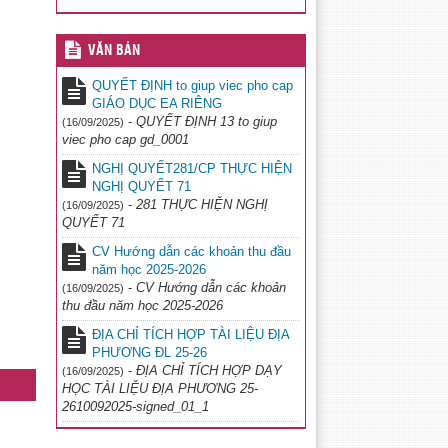
VĂN BẢN
QUYẾT ĐỊNH to giup viec pho cap
GIÁO DỤC EA RIÊNG
-
QUYẾT ĐỊNH 13 to giup
(16/09/2025)
viec pho cap gd_0001
NGHỊ QUYẾT281/CP THỰC HIỆN
NGHỊ QUYẾT 71
-
281 THỰC HIỆN NGHỊ
(16/09/2025)
QUYẾT 71
CV Hướng dẫn các khoản thu đầu
năm học 2025-2026
-
CV Hướng dẫn các khoản
(16/09/2025)
thu đầu năm học 2025-2026
ĐỊA CHỈ TÍCH HỢP TÀI LIỆU ĐỊA
PHƯƠNG ĐL 25-26
-
ĐỊA CHỈ TÍCH HỢP DẠY
(16/09/2025)
HỌC TÀI LIỆU ĐỊA PHƯƠNG 25-
2610092025-signed_01_1