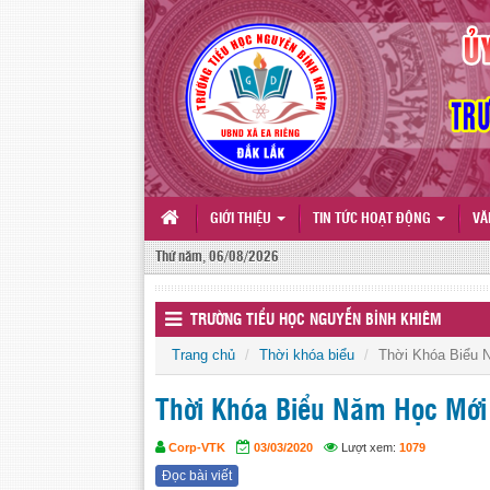
GIỚI THIỆU
TIN TỨC HOẠT ĐỘNG
VĂ
Thứ năm, 06/08/2026
TRƯỜNG TIỂU HỌC NGUYỄN BỈNH KHIÊM
Trang chủ
Thời khóa biểu
Thời Khóa Biểu 
Thời Khóa Biểu Năm Học Mới
Corp-VTK
03/03/2020
Lượt xem:
1079
Đọc bài viết