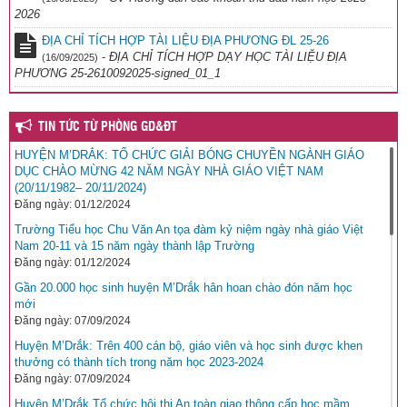
2026
ĐỊA CHỈ TÍCH HỢP TÀI LIỆU ĐỊA PHƯƠNG ĐL 25-26
-
ĐỊA CHỈ TÍCH HỢP DẠY HỌC TÀI LIỆU ĐỊA
(16/09/2025)
PHƯƠNG 25-2610092025-signed_01_1
TIN TỨC TỪ PHÒNG GD&ĐT
HUYỆN M’DRẮK: TỔ CHỨC GIẢI BÓNG CHUYỀN NGÀNH GIÁO
DỤC CHÀO MỪNG 42 NĂM NGÀY NHÀ GIÁO VIỆT NAM
(20/11/1982– 20/11/2024)
Đăng ngày: 01/12/2024
Trường Tiểu học Chu Văn An tọa đàm kỷ niệm ngày nhà giáo Việt
Nam 20-11 và 15 năm ngày thành lập Trường
Đăng ngày: 01/12/2024
Gần 20.000 học sinh huyện M’Drắk hân hoan chào đón năm học
mới
Đăng ngày: 07/09/2024
Huyện M’Drắk: Trên 400 cán bộ, giáo viên và học sinh được khen
thưởng có thành tích trong năm học 2023-2024
Đăng ngày: 07/09/2024
Huyện M’Drắk Tổ chức hội thi An toàn giao thông cấp học mầm