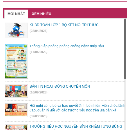
non cấp huyện năm học 2023-2024
Đăng ngày: 23/04/2024
MỚI NHẤT
XEM NHIỀU
Báo GD&TĐ kết nối mang niềm vui cho học trò nghèo hiếu học tại
Đắk Lắk
KHBD TOÁN LỚP 1 BỘ KẾT NỐI TRI THỨC
Đăng ngày: 29/03/2024
(22/04/2026)
Chuyên đề: Học tập và làm theo tư tưởng, phong cách Hồ Chí
Minh
Thông điêp phòng phòng chống bệnh thủy đậu
Đăng ngày: 02/03/2024
(17/04/2026)
Hội thao truyền thống ngành GD-ĐT huyện M’Drắk năm 2023
Đăng ngày: 29/02/2024
Trao hơn 550 phần quà tặng trẻ em khó khăn tại huyện M’Drắk
Đăng ngày: 29/02/2024
Chào mừng Ngày nhà giáo Việt Nam 20-11 nắm 2023
BẢN TIN HOẠT ĐỘNG CHUYÊN MÔN
Đăng ngày: 20/11/2023
(16/09/2025)
Mua máy tính bàn Đà Nẵng chính hãng, giá cực tốt tại Sky
Computer
Đăng ngày: 02/03/2020
Hội nghị công bố và trao quyết định bổ nhiệm viên chức lãnh
đạo, quản lý đối với các trường tiểu học trên địa bàn xã.
Nghề điện lạnh có tương lai không? Ra trường làm gì
(07/09/2025)
Đăng ngày: 20/05/2018
Cách giặt thú nhồi bông bằng máy giặt tại nhà
TRƯỜNG TIỂU HỌC NGUYỄN BỈNH KHIÊM TƯNG BỪNG