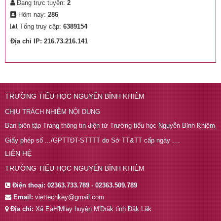
Đang trực tuyến:
2
Hôm nay:
286
Tổng truy cập:
6389154
Địa chỉ IP: 216.73.216.141
TRƯỜNG TIỂU HỌC NGUYỄN BỈNH KHIÊM
CHỊU TRÁCH NHIỆM NỘI DUNG
Ban biên tập Trang thông tin điện tử Trường tiểu học Nguyễn Bỉnh Khiêm
Giấy phép số .../GPTTĐT-STTTT do Sở TT&TT cấp ngày ....
LIÊN HỆ
TRƯỜNG TIỂU HỌC NGUYỄN BỈNH KHIÊM
Điện thoại:
02363.733.789 - 02363.509.789
Email:
viettechkey@gmail.com
Địa chỉ:
Xã EaH'Mlay huyện M'Drăk tỉnh Đăk Lăk