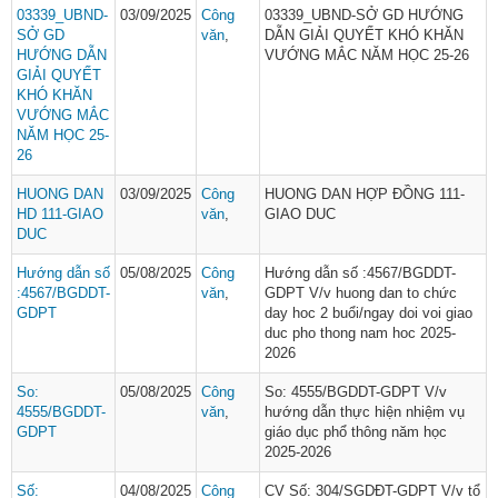
03339_UBND-
03/09/2025
Công
03339_UBND-SỞ GD HƯỚNG
SỞ GD
văn
,
DẪN GIẢI QUYẾT KHÓ KHĂN
HƯỚNG DẪN
VƯỚNG MẮC NĂM HỌC 25-26
GIẢI QUYẾT
KHÓ KHĂN
VƯỚNG MẮC
NĂM HỌC 25-
26
HUONG DAN
03/09/2025
Công
HUONG DAN HỢP ĐỒNG 111-
HD 111-GIAO
văn
,
GIAO DUC
DUC
Hướng dẫn số
05/08/2025
Công
Hướng dẫn số :4567/BGDDT-
:4567/BGDDT-
văn
,
GDPT V/v huong dan to chức
GDPT
day hoc 2 buổi/ngay doi voi giao
duc pho thong nam hoc 2025-
2026
So:
05/08/2025
Công
So: 4555/BGDDT-GDPT V/v
4555/BGDDT-
văn
,
hướng dẫn thực hiện nhiệm vụ
GDPT
giáo dục phổ thông năm học
2025-2026
Số:
04/08/2025
Công
CV Số: 304/SGDĐT-GDPT V/v tổ