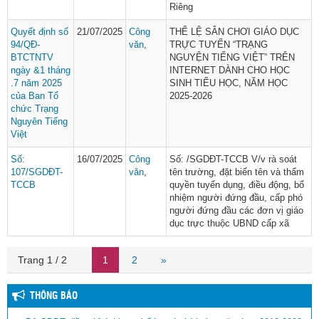
Riêng
Quyết định số
21/07/2025
Công
THỂ LỆ SÂN CHƠI GIÁO DỤC
94/QĐ-
văn
,
TRỰC TUYẾN “TRẠNG
BTCTNTV
NGUYỆN TIẾNG VIỆT” TRÊN
ngày &1 tháng
INTERNET DÀNH CHO HỌC
.7 năm 2025
SINH TIỂU HỌC, NĂM HỌC
của Ban Tổ
2025-2026
chức Trạng
Nguyên Tiếng
Việt
Số:
16/07/2025
Công
Số: /SGDĐT-TCCB V/v rà soát
107/SGDĐT-
văn
,
tên trường, đặt biển tên và thẩm
TCCB
quyền tuyển dụng, điều động, bổ
nhiệm người đứng đầu, cấp phó
người đứng đầu các đơn vị giáo
dục trực thuộc UBND cấp xã
Trang 1 / 2
1
2
»
THÔNG BÁO