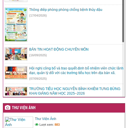
Minh
Thông điêp phòng phòng chống bệnh thủy đậu
Đăng ngày: 02/03/2024
(17/04/2026)
Hội thao truyền thống ngành GD-ĐT huyện M’Drắk năm 2023
Đăng ngày: 29/02/2024
Trao hơn 550 phần quà tặng trẻ em khó khăn tại huyện M’Drắk
Đăng ngày: 29/02/2024
Chào mừng Ngày nhà giáo Việt Nam 20-11 nắm 2023
BẢN TIN HOẠT ĐỘNG CHUYÊN MÔN
Đăng ngày: 20/11/2023
(16/09/2025)
Mua máy tính bàn Đà Nẵng chính hãng, giá cực tốt tại Sky
Computer
Đăng ngày: 02/03/2020
Hội nghị công bố và trao quyết định bổ nhiệm viên chức lãnh
đạo, quản lý đối với các trường tiểu học trên địa bàn xã.
Nghề điện lạnh có tương lai không? Ra trường làm gì
(07/09/2025)
Đăng ngày: 20/05/2018
Cách giặt thú nhồi bông bằng máy giặt tại nhà
TRƯỜNG TIỂU HỌC NGUYỄN BỈNH KHIÊM TƯNG BỪNG
KHAI GIẢNG NĂM HỌC 2025–2026
Đăng ngày: 27/11/2017
(07/09/2025)
Nước rửa tay khô và những thông tin bạn cần biết
Đăng ngày: 14/08/2017
THƯ VIỆN ẢNH
Trường Tiểu học Nguyễn Bỉnh Khiêm hưởng ứng phong trào
“Cùng Việt Nam tiến bước – 1 tỷ bước chân tiến vào kỷ
Bảo hiểm nhân thọ Sun Life
nguyên mới”
Thư Viện Ảnh
Đăng ngày: 27/07/2017
(20/08/2025)
Lượt xem:
883