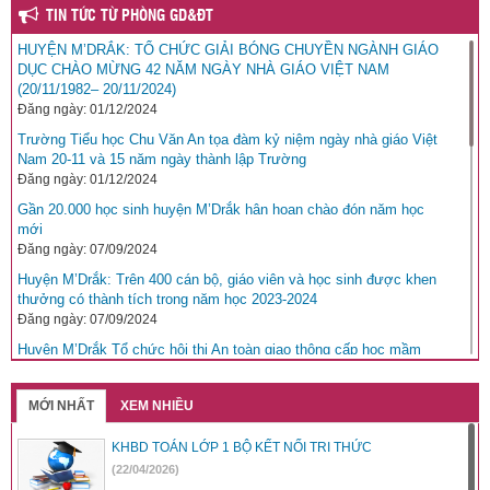
TIN TỨC TỪ PHÒNG GD&ĐT
HUYỆN M’DRẮK: TỔ CHỨC GIẢI BÓNG CHUYỀN NGÀNH GIÁO
DỤC CHÀO MỪNG 42 NĂM NGÀY NHÀ GIÁO VIỆT NAM
(20/11/1982– 20/11/2024)
Đăng ngày: 01/12/2024
Trường Tiểu học Chu Văn An tọa đàm kỷ niệm ngày nhà giáo Việt
Nam 20-11 và 15 năm ngày thành lập Trường
Đăng ngày: 01/12/2024
Gần 20.000 học sinh huyện M’Drắk hân hoan chào đón năm học
mới
Đăng ngày: 07/09/2024
Huyện M’Drắk: Trên 400 cán bộ, giáo viên và học sinh được khen
thưởng có thành tích trong năm học 2023-2024
Đăng ngày: 07/09/2024
Huyện M’Drắk Tổ chức hội thi An toàn giao thông cấp học mầm
non cấp huyện năm học 2023-2024
Đăng ngày: 23/04/2024
MỚI NHẤT
XEM NHIỀU
Báo GD&TĐ kết nối mang niềm vui cho học trò nghèo hiếu học tại
Đắk Lắk
KHBD TOÁN LỚP 1 BỘ KẾT NỐI TRI THỨC
Đăng ngày: 29/03/2024
(22/04/2026)
Chuyên đề: Học tập và làm theo tư tưởng, phong cách Hồ Chí