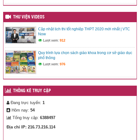
THƯ VIỆN VIDEOS
Cập nhật lịch thi tốt nghiệp THPT 2020 mới nhất | VTC
Chi bộ trường Tiểu học Nguyễn Bỉnh Khiêm tham dự Đại hội
Now
đại biểu Đảng bộ xã Ea Riêng lần thứ I, nhiệm kỳ 2025-2030
Lượt xem:
912
(20/08/2025)
Quy trình lựa chọn sách giáo khoa trong cơ sở giáo dục
HỘI THẢO GIỚI THIỆU, HƯỚNG DẪN SỬ DỤNG BỘ SÁCH
phổ thông
“GIÁO DỤC KĨ NĂNG SỐ – DÀNH CHO HỌC SINH TIỂU
HỌC”
Lượt xem:
976
(12/08/2025)
THỐNG KÊ TRUY CẬP
Đang trực tuyến:
1
Hôm nay:
54
Tổng truy cập:
6388497
Địa chỉ IP: 216.73.216.114