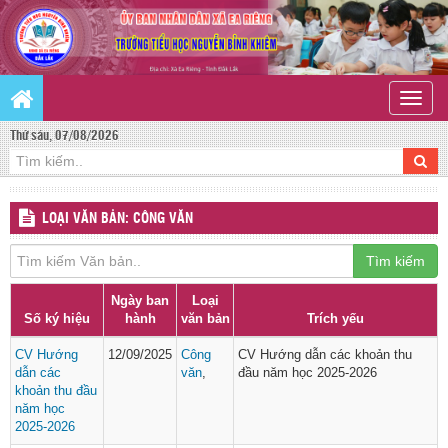
Toggle
naviga
Thứ sáu, 07/08/2026
LOẠI VĂN BẢN: CÔNG VĂN
Tìm kiếm
Ngày ban
Loại
Số ký hiệu
hành
văn bản
Trích yếu
CV Hướng
12/09/2025
Công
CV Hướng dẫn các khoản thu
dẫn các
văn
,
đầu năm học 2025-2026
khoản thu đầu
năm học
2025-2026