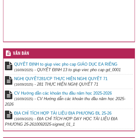
VĂN BẢN
QUYẾT ĐỊNH to giup viec pho cap GIÁO DỤC EA RIÊNG
-
QUYẾT ĐỊNH 13 to giup viec pho cap gd_0001
(16/09/2025)
NGHỊ QUYẾT281/CP THỰC HIỆN NGHỊ QUYẾT 71
-
281 THỰC HIỆN NGHỊ QUYẾT 71
(16/09/2025)
CV Hướng dẫn các khoản thu đầu năm học 2025-2026
-
CV Hướng dẫn các khoản thu đầu năm học 2025-
(16/09/2025)
2026
ĐỊA CHỈ TÍCH HỢP TÀI LIỆU ĐỊA PHƯƠNG ĐL 25-26
-
ĐỊA CHỈ TÍCH HỢP DẠY HỌC TÀI LIỆU ĐỊA
(16/09/2025)
PHƯƠNG 25-2610092025-signed_01_1