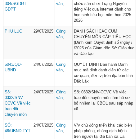
304/SGDĐT-
văn
,
chức sân chơi Trạng Nguyên
GDPT
tiếng Việt qua internet dành cho
học sinh tiểu học năm học 2025-
2026
PHỤ LỤC
29/07/2025
Công
DANH SÁCH CÁC CỤM
văn
,
CHUYÊN MÔN CẤP TIỂU HỌC
(Đính kèm Quyết định số /ngày /
/2025 của Giám đốc Sở Giáo dục
và Đào tạo
5043/QĐ-
24/07/2025
Công
QUYẾT ĐỊNH Ban hành Danh
UBND
văn
,
mục mã định danh điện tử các
cơ quan, đơn vị trên địa bàn tỉnh
Đắk Lắk
Số:
24/07/2025
Công
Số: 0332/SNV-CCVC Về việc
0332/SNV-
văn
,
trao đổi chuyên môn làm hồ sơ
CCVC Về việc
bổ nhiệm lại CBQL sau sáp nhập
trao đổi
xã
chuyên môn
SỐ:
24/07/2025
Công
V/v chủ động triển khai các biện
46/UBND-TYT
văn
,
pháp phòng, chống dịch bệnh
trên người tại địa bàn xã Ea